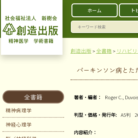
ホーム
ト
検
索:
創造出版
全書籍
リハビリ
>
>
パーキンソン病とた
全書籍
著者・編者：
Roger C., Du
精神病理学
判型・価格・発行年:
A5判
2
神経心理学
内容紹介：