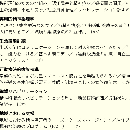
機能評価のための枠組み／認知障害と精神症状／感情面の問題／社
上の過剰、不足と長所／社会資源管理／リハビリテーション計画の
実用的精神薬理学
原理?なぜ薬物療法なのか？／抗精神病薬／神経遮断薬療法の副作
大に高めること／環境と薬物療法の相互作用 ほか
生活技能訓練
生活技能はコミュニケーションを通して対人的効果を生みだす ／
し、能力をつける／基本訓練モデル／問題解決技能の訓練／自立生
チェックリスト ほか
行動療法的家族指導
家族の対処および力量はストレスと脆弱性を乗越えられるか／精神
族指導の基本的構成要素／教師・訓練者としての家族療法家 ほか
職業リハビリテーション
精神科職業リハビリテーションの歴史／職業技能評価／労働状況へ
業維持 ほか
地域における支援
地域における精神障害者のニーズ／ケースマネージメント／居住プ
極的な治療のプログラム（PACT） ほか