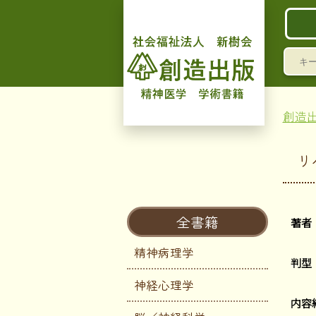
検
索:
創造
リ
全書籍
著者
精神病理学
判型
神経心理学
内容