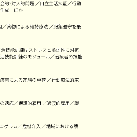
会的?対人的問題 ／自立生活技能／行動
作成 ほか
用／薬物による維持療法 ／服薬遵守を最
生活技能訓練はストレスと脆弱性に対抗
活技能訓練のモジュール／治療者の技能
疾患による家族の重荷 ／行動療法的家
の適応／保護的雇用 ／過渡的雇用／職
ログラム／危機介入 ／地域における積