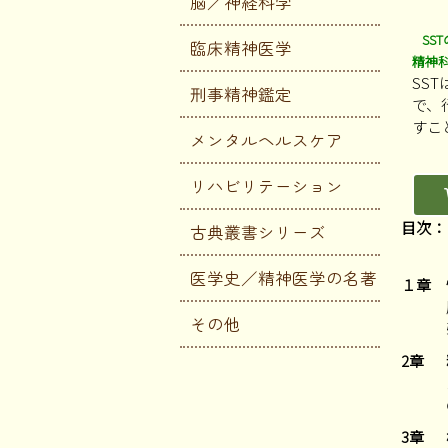
脳／神経科学
SS
臨床精神医学
精神
SS
刑事精神鑑定
で、
すこ
メンタルヘルスケア
リハビリテーション
目次：
古典叢書シリーズ
医学史／精神医学の名著
１章
その他
2章
3章