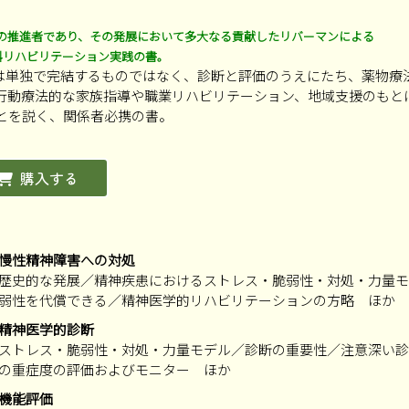
Tの推進者であり、その発展において多大なる貢献したリバーマンによる
科リハビリテーション実践の書。
Tは単独で完結するものではなく、診断と評価のうえにたち、薬物療
行動療法的な家族指導や職業リハビリテーション、地域支援のもと
とを説く、関係者必携の書。
購入する
慢性精神障害への対処
歴史的な発展／精神疾患におけるストレス・脆弱性・対処・力量モ
弱性を代償できる／精神医学的リハビリテーションの方略 ほか
精神医学的診断
ストレス・脆弱性・対処・力量モデル／診断の重要性／注意深い診
の重症度の評価およびモニター ほか
機能評価