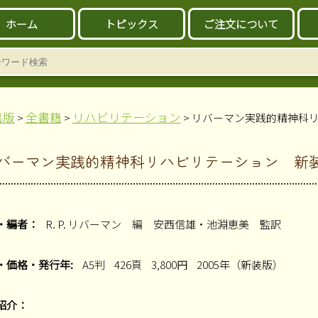
ホーム
トピックス
ご注文について
出版
全書籍
リハビリテーション
>
>
> リバーマン実践的精神科
バーマン実践的精神科リハビリテーション 新
・編者：
R. P. リバーマン 編 安西信雄・池淵恵美 監訳
・価格・発行年:
A5判
426頁
3,800円
2005年（新装版）
紹介：