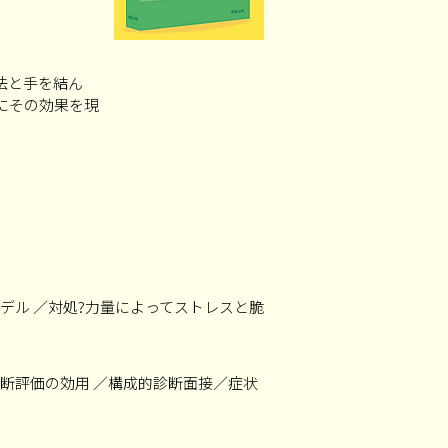
法と手を結ん
にその効果を現
デル ／対処?力量によってストレスと脆
断評価の効用 ／構成的診断面接／症状