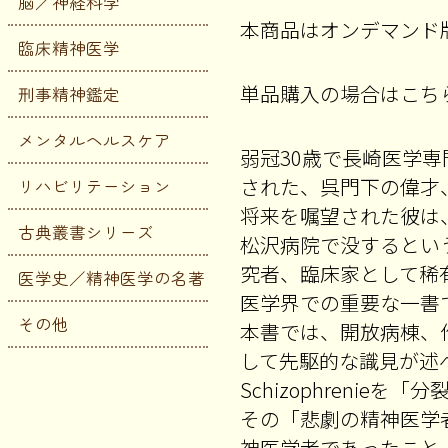
脳／神経科学
本商品はオンデマンド
臨床精神医学
単品購入の場合はこち
刑事精神鑑定
メンタルヘルスケア
弱冠30歳で長崎医学
された、呉門下の偉才
リハビリテーション
将来を嘱望された彼は
古典叢書シリーズ
松沢病院で没するとい
究者、臨床家として稀
医学史／精神医学の名著
医学界での重要な一書
その他
本書では、開放病棟、
して先駆的な識見が述
Schizophreni
その「悲劇の精神医学
神医学者であったこと