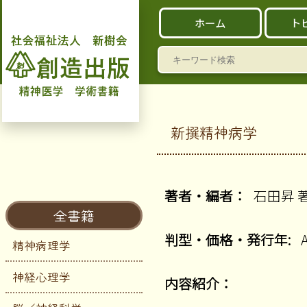
ホーム
ト
検
索:
新撰精神病学
著者・編者：
石田昇 
全書籍
判型・価格・発行年:
精神病理学
神経心理学
内容紹介：