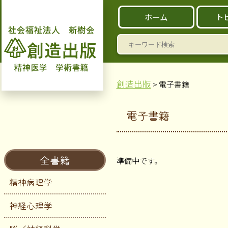
ホーム
ト
検
索:
創造出版
> 電子書籍
電子書籍
全書籍
準備中です。
精神病理学
神経心理学